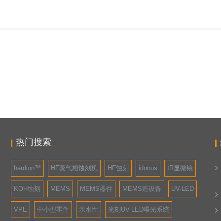
热门搜索
hardion™
HF蒸气相蚀刻机
HF蚀刻
idonus
IR显微镜
KOH蚀刻
MEMS
MEMS器件
MEMS造设备
UV-LED
VPE
中小型零件
亲水性
光刻UV-LED曝光系统