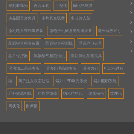
光刻胶曝光
再合金化
可视化
固化光刻胶
多晶圆真空夹具
多片真空吸盘
多芯片支架
微机电系统制造设备
微电子机械系统制造设备
微米临界尺寸
晶圆键合检查装置
晶圆键合检测机
晶圆静电夹具
晶片保持器
氢氟酸气相刻蚀机
湿法刻蚀晶圆夹具
湿法加工晶圆夹头
湿法处理晶圆夹头
湿法蚀刻
电沉积过程
硅
离子注入表面处理
紫外-LED曝光系统
紫外照明系统
红外敏感相机
红外显微镜
纳米结构化
纳米锤击
纹理化
网状化
耐摩擦