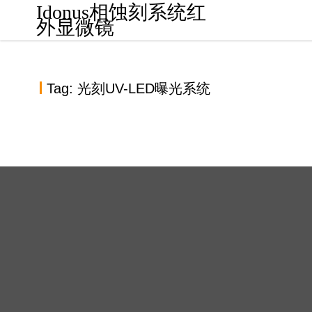
S
Idonus相蚀刻系统红
k
外显微镜
i
p
t
o
Tag:
光刻UV-LED曝光系统
c
o
n
t
e
瑞士IDONUS光刻紫外LED曝光系统
n
t