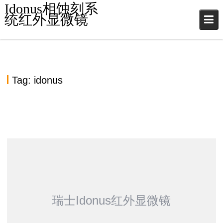
S
Idonus相蚀刻系
k
统红外显微镜
i
p
t
o
c
Tag:
idonus
o
n
t
e
n
IDONUS WATER-COOLED ROTARY UNION
t
DESIGNED FOR HIGH VACUUM 产品介绍视频
IDONUS SHADOW MARK ALIGNER 产品介绍视频
瑞士IDONUS光刻紫外LED曝光系统
瑞士IDONUS晶圆键合检测机
瑞士IDONUS晶圆静电夹具
瑞士IDONUS湿法刻蚀晶圆夹具
瑞士IDONUS多晶圆真空夹具
瑞士IDONUS离子注入表面处理
瑞士Idonus红外显微镜