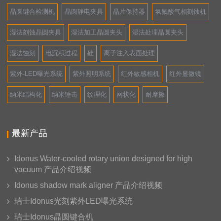
晶圆键合检测机
晶圆静电夹具
晶片保持器
氢氟酸气相刻蚀机
湿法刻蚀晶圆夹具
湿法加工晶圆夹头
湿法处理晶圆夹头
湿法蚀刻
电沉积过程
硅
离子注入表面处理
紫外-LED曝光系统
紫外照明系统
红外敏感相机
红外显微镜
纳米结构化
纳米锤击
纹理化
网状化
耐摩擦
最新产品
Idonus Water-cooled rotary union designed for high
vacuum 产品介绍视频
Idonus shadow mark aligner 产品介绍视频
瑞士Idonus光刻紫外LED曝光系统
瑞士Idonus晶圆键合机