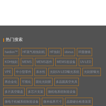
热门搜索
hardion™
HF蒸气相蚀刻机
HF蚀刻
idonus
IR显微镜
KOH蚀刻
MEMS
MEMS器件
MEMS造设备
UV-LED
VPE
中小型零件
亲水性
光刻UV-LED曝光系统
光刻胶曝光
再合金化
可视化
固化光刻胶
多晶圆真空夹具
多片真空吸盘
多芯片支架
微机电系统制造设备
微电子机械系统制造设备
微米临界尺寸
晶圆键合检查装置