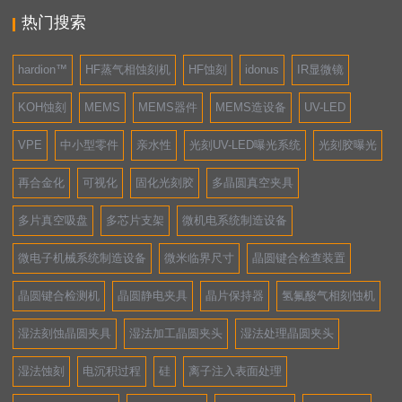
热门搜索
hardion™
HF蒸气相蚀刻机
HF蚀刻
idonus
IR显微镜
KOH蚀刻
MEMS
MEMS器件
MEMS造设备
UV-LED
VPE
中小型零件
亲水性
光刻UV-LED曝光系统
光刻胶曝光
再合金化
可视化
固化光刻胶
多晶圆真空夹具
多片真空吸盘
多芯片支架
微机电系统制造设备
微电子机械系统制造设备
微米临界尺寸
晶圆键合检查装置
晶圆键合检测机
晶圆静电夹具
晶片保持器
氢氟酸气相刻蚀机
湿法刻蚀晶圆夹具
湿法加工晶圆夹头
湿法处理晶圆夹头
湿法蚀刻
电沉积过程
硅
离子注入表面处理