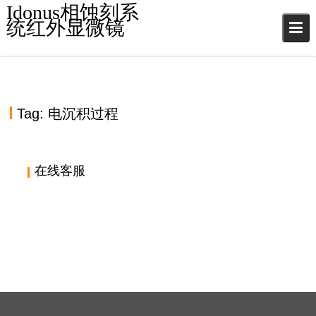
S
Idonus相蚀刻系
k
统红外显微镜
i
p
t
o
c
Tag:
电沉积过程
o
n
t
e
在线客服
n
t
瑞士IDONUS湿法刻蚀晶圆夹具