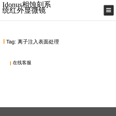
S
Idonus相蚀刻系
k
统红外显微镜
i
p
t
o
c
Tag:
离子注入表面处理
o
n
t
e
在线客服
n
t
瑞士IDONUS离子注入表面处理