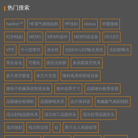
热门搜索
hardion™
HF蒸气相蚀刻机
HF蚀刻
idonus
IR显微镜
KOH蚀刻
MEMS
MEMS器件
MEMS造设备
UV-LED
VPE
中小型零件
亲水性
光刻UV-LED曝光系统
光刻胶曝光
再合金化
可视化
固化光刻胶
多晶圆真空夹具
多片真空吸盘
多芯片支架
微机电系统制造设备
微电子机械系统制造设备
微米临界尺寸
晶圆键合检查装置
晶圆键合检测机
晶圆静电夹具
晶片保持器
氢氟酸气相刻蚀机
湿法刻蚀晶圆夹具
湿法加工晶圆夹头
湿法处理晶圆夹头
湿法蚀刻
电沉积过程
硅
离子注入表面处理