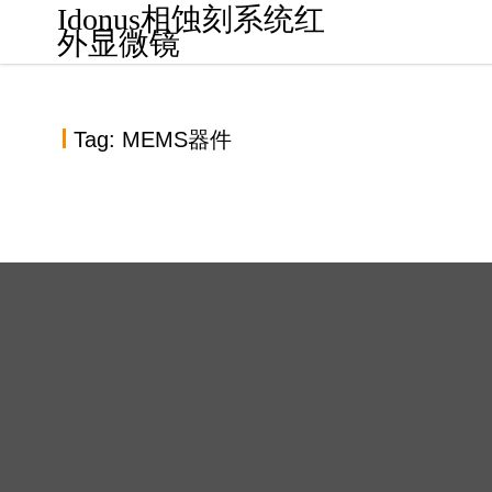
S
Idonus相蚀刻系统红
k
外显微镜
i
p
t
o
Tag:
MEMS器件
c
o
n
t
e
瑞士IDONUS晶圆静电夹具
n
t