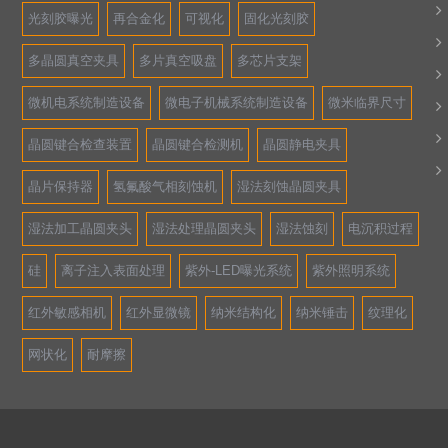
光刻胶曝光
再合金化
可视化
固化光刻胶
多晶圆真空夹具
多片真空吸盘
多芯片支架
微机电系统制造设备
微电子机械系统制造设备
微米临界尺寸
晶圆键合检查装置
晶圆键合检测机
晶圆静电夹具
晶片保持器
氢氟酸气相刻蚀机
湿法刻蚀晶圆夹具
湿法加工晶圆夹头
湿法处理晶圆夹头
湿法蚀刻
电沉积过程
硅
离子注入表面处理
紫外-LED曝光系统
紫外照明系统
红外敏感相机
红外显微镜
纳米结构化
纳米锤击
纹理化
网状化
耐摩擦