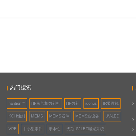
热门搜索
hardion™
HF蒸气相蚀刻机
HF蚀刻
idonus
IR显微镜
KOH蚀刻
MEMS
MEMS器件
MEMS造设备
UV-LED
VPE
中小型零件
亲水性
光刻UV-LED曝光系统